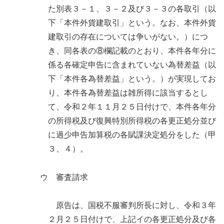
た別表３－１、３－２及び３－３の各取引（以
下「本件外貨建取引」という。なお、本件外貨
建取引の存在については争いがない。）につ
き、同各表の⑧欄記載のとおり、本件各年分に
係る各確定申告に含まれていない為替差益（以
下「本件各為替差益」という。）が実現してお
り、本件各為替差益は雑所得に該当するとし
て、令和２年１１月２５日付けで、本件各年分
の所得税及び復興特別所得税の各更正処分並び
に過少申告加算税の各賦課決定処分をした（甲
３、４）。
ウ 審査請求
原告は、国税不服審判所長に対し、令和３年
２月２５日付けで、上記イの各更正処分及び各