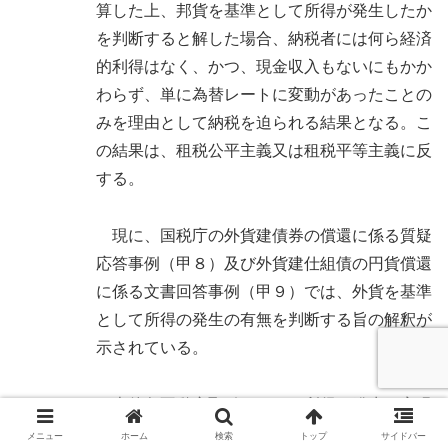
算した上、邦貨を基準として所得が発生したか
を判断すると解した場合、納税者には何ら経済
的利得はなく、かつ、現金収入もないにもかか
わらず、単に為替レートに変動があったことの
みを理由として納税を迫られる結果となる。こ
の結果は、租税公平主義又は租税平等主義に反
する。
現に、国税庁の外貨建債券の償還に係る質疑
応答事例（甲８）及び外貨建仕組債の円貨償還
に係る文書回答事例（甲９）では、外貨を基準
として所得の発生の有無を判断する旨の解釈が
示されている。
イ 本件各不動産取引における所得の発生・実現
について
メニュー
ホーム
検索
トップ
サイドバー