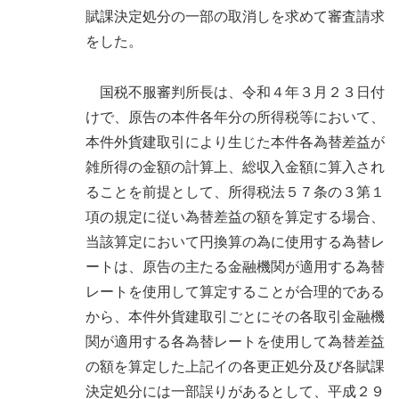
賦課決定処分の一部の取消しを求めて審査請求
をした。
国税不服審判所長は、令和４年３月２３日付
けで、原告の本件各年分の所得税等において、
本件外貨建取引により生じた本件各為替差益が
雑所得の金額の計算上、総収入金額に算入され
ることを前提として、所得税法５７条の３第１
項の規定に従い為替差益の額を算定する場合、
当該算定において円換算の為に使用する為替レ
ートは、原告の主たる金融機関が適用する為替
レートを使用して算定することが合理的である
から、本件外貨建取引ごとにその各取引金融機
関が適用する各為替レートを使用して為替差益
の額を算定した上記イの各更正処分及び各賦課
決定処分には一部誤りがあるとして、平成２９