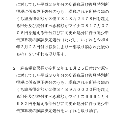
に対してした平成２９年分の所得税及び復興特別所
得税に係る更正処分のうち、課税される所得金額の
うち総所得金額が３億７３４８万２４７８円を超え
る部分及び納付すべき税額がマイナス８１７万０７
０６円を超える部分並びに同更正処分に伴う過少申
告加算税の賦課決定処分（ただし、いずれも令和４
年３月２３日付け裁決により一部取り消された後の
もの）をいずれも取り消す。
２ 麻布税務署長が令和２年１１月２５日付けで原告
に対してした平成３０年分の所得税及び復興特別所
得税に係る更正処分のうち、課税される所得金額の
うち総所得金額が２億３４８９万００２０円を超え
る部分及び納付すべき税額がマイナス６６６１万４
５８２円を超える部分びに同更正処分に伴う過少申
告加算税の賦課決定処分をいずれも取り消す。