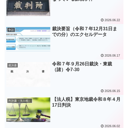
2026.06.22
裁決要旨（令和７年12月31日ま
争訟
での分）のエクセルデータ
2026.06.17
令和７年９月26日裁決・東裁
裁決書
（諸）令7-30
2026.06.15
【法人税】東京地裁令和８年４月
判決書（法人税）
17日判決
2026.06.02