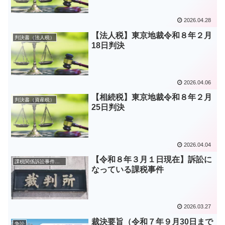
2026.04.28
【法人税】東京地裁令和８年２月
判決書（法人税）
18日判決
2026.04.06
【相続税】東京地裁令和８年２月
判決書（資産税）
25日判決
2026.04.04
【令和８年３月１日現在】訴訟に
課税関係訴訟事件一覧表
なっている課税事件
2026.03.27
裁決要旨（令和７年９月30日まで
争訟