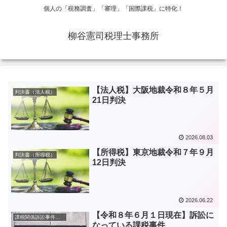
個人の「税務調査」「審理」「国際課税」に特化！
柳谷憲司税理士事務所
【法人税】大阪地裁令和８年５月
判決書（法人税）
21日判決
2026.08.03
【所得税】東京地裁令和７年９月
判決書（所得税）
12日判決
2026.06.22
【令和８年６月１日現在】訴訟に
課税関係訴訟事件一覧表
なっている課税事件