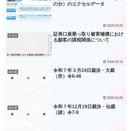
の分）のエクセルデータ
2026.03.25
証券口座乗っ取り被害補償におけ
所得税
る顧客の課税関係について
2026.03.19
令和７年３月24日裁決・大裁
裁決書
（所）令6-46
2026.03.09
令和７年12月19日裁決・仙裁
裁決書
（諸）令7-9