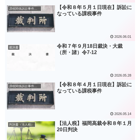
【令和８年５月１日現在】訴訟に
課税関係訴訟事件一覧表
なっている課税事件
2026.06.01
令和７年９月18日裁決・大裁
裁決書
（所・諸）令7-12
2026.05.28
【令和８年４月１日現在】訴訟に
課税関係訴訟事件一覧表
なっている課税事件
2026.05.14
【法人税】福岡高裁令和８年１月
判決書（法人税）
20日判決