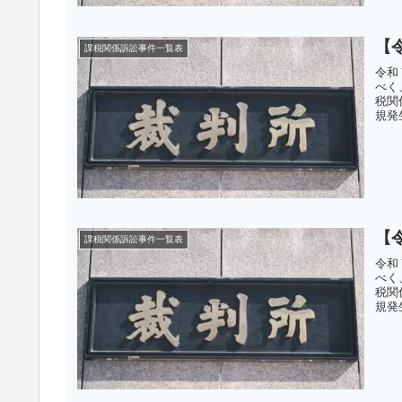
【
課税関係訴訟事件一覧表
令和
べく
税関
規発
【
課税関係訴訟事件一覧表
令和
べく
税関
規発