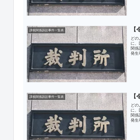
【
課税関係訴訟事件一覧表
どの
に、
関係
発生
【
課税関係訴訟事件一覧表
どの
に、
関係
発生