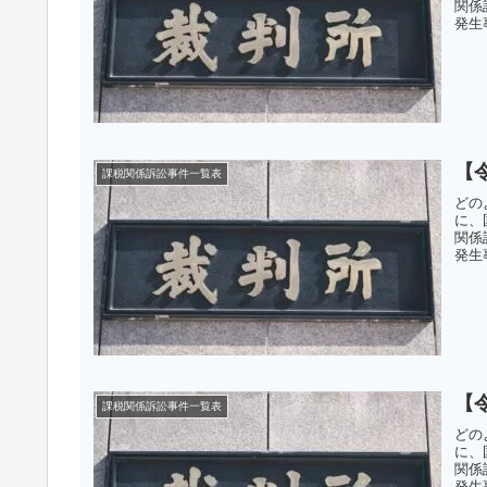
関係
発生
【
課税関係訴訟事件一覧表
どの
に、
関係
発生
【
課税関係訴訟事件一覧表
どの
に、
関係
発生