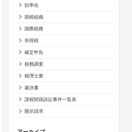
効率化
国税組織
国際税務
所得税
確定申告
税務調査
税理士業
裁決書
課税関係訴訟事件一覧表
開示請求
アーカイブ