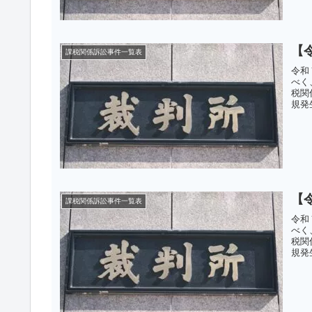
【
課税関係訴訟事件一覧表
令和
べく
税関
規発
【
課税関係訴訟事件一覧表
令和
べく
税関
規発