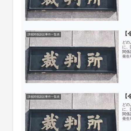
【
課税関係訴訟事件一覧表
どの
に、
関係
発生
【
課税関係訴訟事件一覧表
どの
に、
関係
発生