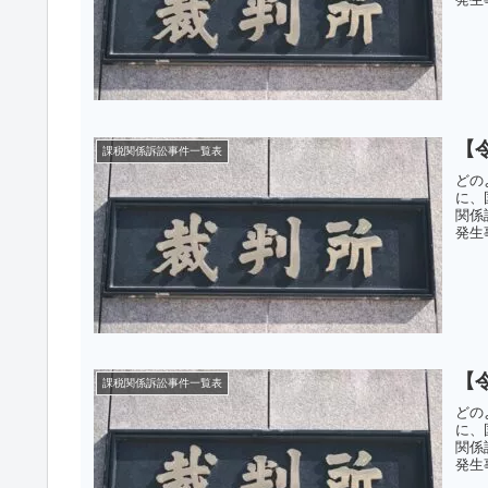
【
課税関係訴訟事件一覧表
どの
に、
関係
発生
【
課税関係訴訟事件一覧表
どの
に、
関係
発生