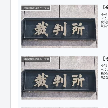
【
課税関係訴訟事件一覧表
令和
べく
税関
規発
【
課税関係訴訟事件一覧表
令和
べく
税関
規発