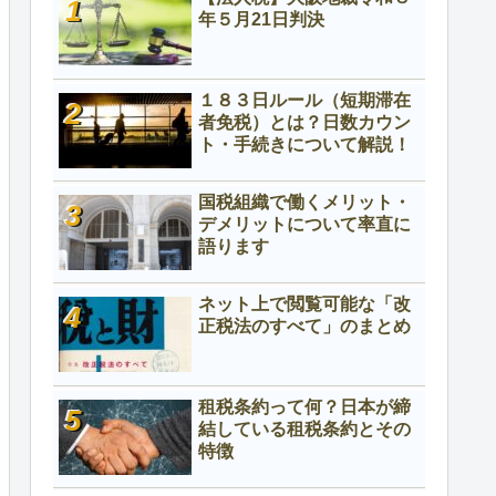
年５月21日判決
１８３日ルール（短期滞在
者免税）とは？日数カウン
ト・手続きについて解説！
国税組織で働くメリット・
デメリットについて率直に
語ります
ネット上で閲覧可能な「改
正税法のすべて」のまとめ
租税条約って何？日本が締
結している租税条約とその
特徴