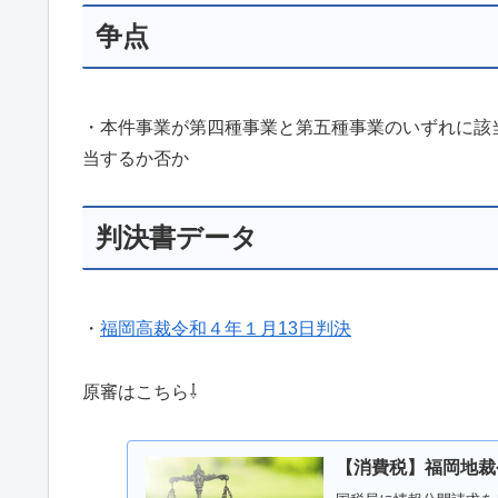
争点
・本件事業が第四種事業と第五種事業のいずれに該
当するか否か
判決書データ
・
福岡高裁令和４年１月13日判決
原審はこちら⇩
【消費税】福岡地裁