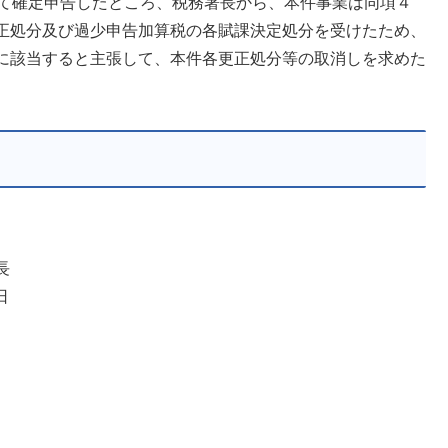
して確定申告したところ、税務署長から、本件事業は同項４
正処分及び過少申告加算税の各賦課決定処分を受けたため、
に該当すると主張して、本件各更正処分等の取消しを求めた
長
日