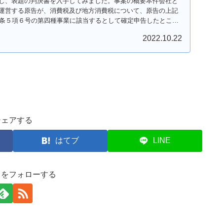
し、表題の判決書を入手してみました。事案の概要本件会社と
運営する原告が、消費税及び地方消費税について、原告の上記
7条５項６号の第四種事業に該当するとして確定申告したとこ
2022.10.22
シェアする
はてブ
LINE
司をフォローする