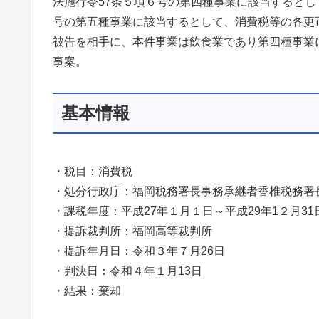
法施行令57条５項６号の第四種事業に該当すると
号の第五種事業に該当するとして、消費税等の各更
被告を相手に、本件事業は飲食業であり第四種事業
事案。
基本情報
・税目：消費税
・処分行政庁：福岡税務署長事務承継者香椎税務署
・課税年度：平成27年１月１日～平成29年1２月31
・提訴裁判所：福岡高等裁判所
・提訴年月日：令和３年７月26日
・判決日：令和４年１月13日
・結果：棄却