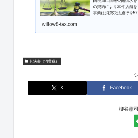
国税局に情報公開請求を
の契約により本件店舗を
事業は消費税法施行令5
ろ、税...
willow8-tax.com
判決書（消費税）
X
Facebook
柳谷憲