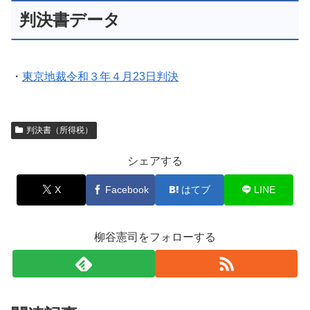
判決書データ
・
東京地裁令和３年４月23日判決
判決書（所得税）
シェアする
X
Facebook
はてブ
LINE
柳谷憲司をフォローする