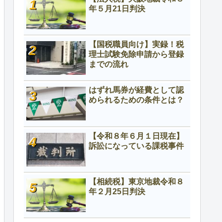
年５月21日判決
【国税職員向け】実録！税
理士試験免除申請から登録
までの流れ
はずれ馬券が経費として認
められるための条件とは？
【令和８年６月１日現在】
訴訟になっている課税事件
【相続税】東京地裁令和８
年２月25日判決