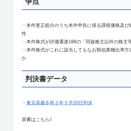
争点
・本件更正処分のうち本件申告に係る課税価格及び
性
・本件株式が評価通達188の「同族株主以外の株主
・本件株式がこれに該当してもなお類似業種比準方
か
判決書データ
・
東京高裁令和３年５月20日判決
原審はこちら⇩