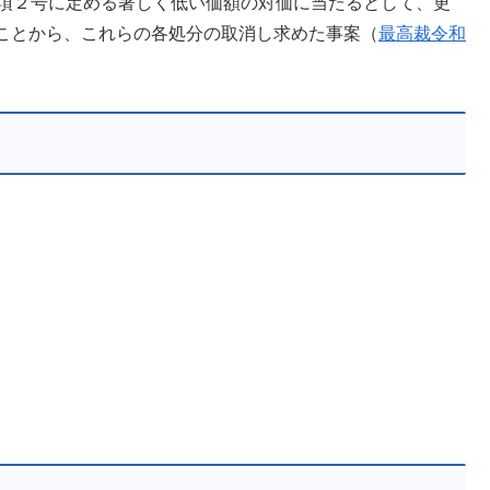
１項２号に定める著しく低い価額の対価に当たるとして、更
ことから、これらの各処分の取消し求めた事案（
最高裁令和