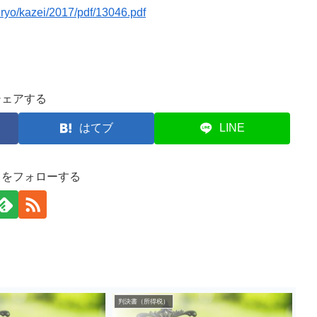
iryo/kazei/2017/pdf/13046.pdf
シェアする
はてブ
LINE
司をフォローする
判決書（所得税）