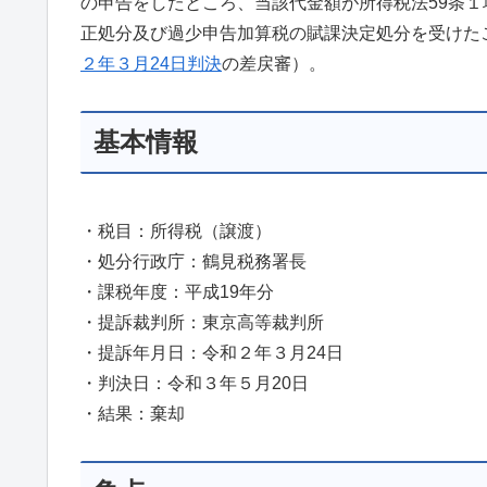
の申告をしたところ、当該代金額が所得税法59条
正処分及び過少申告加算税の賦課決定処分を受けた
２年３月24日判決
の差戻審）。
基本情報
・税目：所得税（譲渡）
・処分行政庁：鶴見税務署長
・課税年度：平成19年分
・提訴裁判所：東京高等裁判所
・提訴年月日：令和２年３月24日
・判決日：令和３年５月20日
・結果：棄却