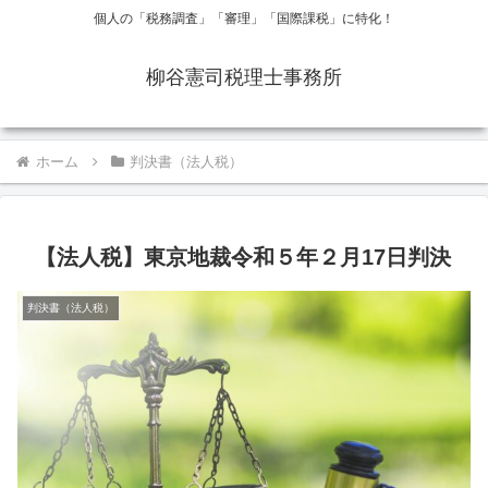
個人の「税務調査」「審理」「国際課税」に特化！
柳谷憲司税理士事務所
ホーム
判決書（法人税）
【法人税】東京地裁令和５年２月17日判決
判決書（法人税）