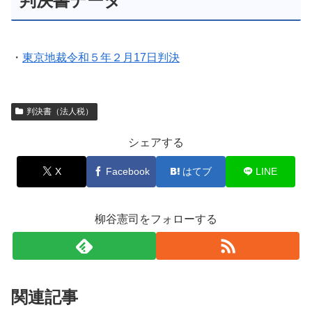
判決書データ
・
東京地裁令和５年２月17日判決
判決書（法人税）
シェアする
X
Facebook
はてブ
LINE
柳谷憲司をフォローする
関連記事