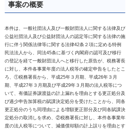
事案の概要
本件は、一般社団法人及び一般財団法人に関する法律及び
公益社団法人及び公益財団法人の認定等に関する法律の施
行に伴う関係法律等に関する法律42条２項に定める特例
民法法人から、同法45条に基づく内閣府の認可及び移行
の登記を経て一般財団法人へと移行した原告が、税務署長
に対し、本件各事業年度の法人税等の確定申告をしたとこ
ろ、①税務署長から、平成25年３月期、平成26年３月
期、平成27年３月期及び平成29年３月期の法人税等につ
いて、有価証券譲渡益の計上漏れを理由とする更正処分及
び過少申告加算税の賦課決定処分を受けたことから、同各
更正処分のうち同理由による増額更正部分及び同各賦課決
定処分の取消しを求め、②税務署長に対し、本件各事業年
度の法人税等について、減価償却額の計上誤りを理由とす