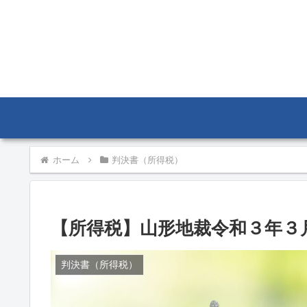
ホーム
判決書（所得税）
【所得税】山形地裁令和３年３
判決書（所得税）