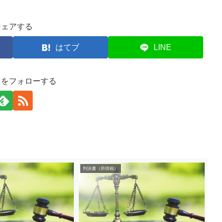
シェアする
はてブ
LINE
司をフォローする
判決書（所得税）