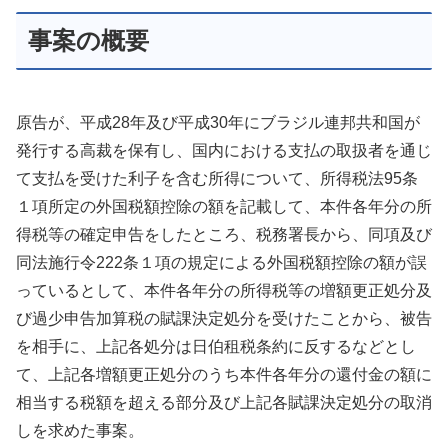
事案の概要
原告が、平成28年及び平成30年にブラジル連邦共和国が
発行する高裁を保有し、国内における支払の取扱者を通じ
て支払を受けた利子を含む所得について、所得税法95条
１項所定の外国税額控除の額を記載して、本件各年分の所
得税等の確定申告をしたところ、税務署長から、同項及び
同法施行令222条１項の規定による外国税額控除の額が誤
っているとして、本件各年分の所得税等の増額更正処分及
び過少申告加算税の賦課決定処分を受けたことから、被告
を相手に、上記各処分は日伯租税条約に反するなどとし
て、上記各増額更正処分のうち本件各年分の還付金の額に
相当する税額を超える部分及び上記各賦課決定処分の取消
しを求めた事案。