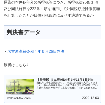
原告の本件各年分の所得税等につき、所得税法95条１項
及び同法施行令222条１項を適用して外国税額控除限度額
を計算したことが日伯租税条約に反せず適法であるか
判決書データ
・
名古屋高裁令和４年５月26日判決
原審はこちら⇩
【所得税】名古屋地裁令和３年12月８日判決
国税局に情報公開請求をし、表題の判決書を入手してみま
した。事案の概要原告が、平成28年及び平成30年にブラジ
ル連邦共和国が発行する高裁を保有し、国内における支払
の取扱者を通じて支払を受けた利子を含む所得について、
所得税法95条１項所定の外国...
2022.12.03
willow8-tax.com