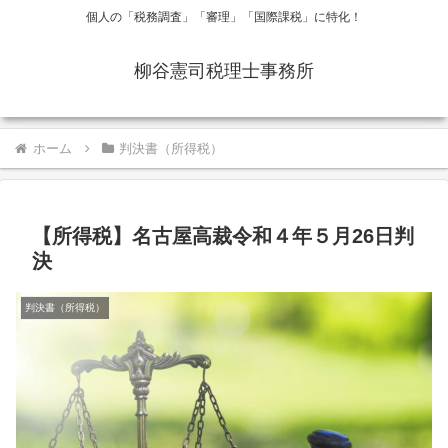
個人の「税務調査」「審理」「国際課税」に特化！
柳谷憲司税理士事務所
ホーム
判決書（所得税）
【所得税】名古屋高裁令和４年５月26日判
決
判決書（所得税）