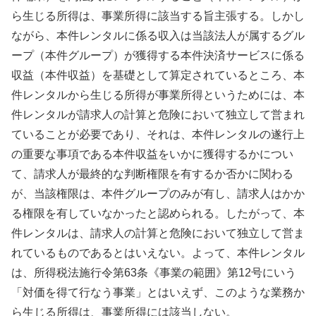
ら生じる所得は、事業所得に該当する旨主張する。しかし
ながら、本件レンタルに係る収入は当該法人が属するグル
ープ（本件グループ）が獲得する本件決済サービスに係る
収益（本件収益）を基礎として算定されているところ、本
件レンタルから生じる所得が事業所得というためには、本
件レンタルが請求人の計算と危険において独立して営まれ
ていることが必要であり、それは、本件レンタルの遂行上
の重要な事項である本件収益をいかに獲得するかについ
て、請求人が最終的な判断権限を有するか否かに関わる
が、当該権限は、本件グループのみが有し、請求人はかか
る権限を有していなかったと認められる。したがって、本
件レンタルは、請求人の計算と危険において独立して営ま
れているものであるとはいえない。よって、本件レンタル
は、所得税法施行令第63条《事業の範囲》第12号にいう
「対価を得て行なう事業」とはいえず、このような業務か
ら生じる所得は、事業所得には該当しない。