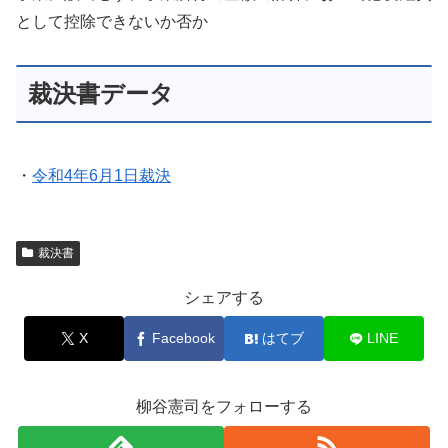
として控除できないか否か
裁決書データ
・
令和4年6月1日裁決
裁決書
シェアする
X
Facebook
はてブ
LINE
柳谷憲司をフォローする