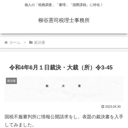
個人の「税務調査」「審理」「国際課税」に特化！
柳谷憲司税理士事務所
ホーム
裁決書
令和4年6月１日裁決・大裁（所）令3-45
裁決書
2023.04.30
国税不服審判所に情報公開請求をし、表題の裁決書を入手
してみました。