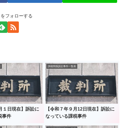
司をフォローする
表
課税関係訴訟事件一覧表
2月１日現在】訴訟に
【令和７年９月12日現在】訴訟に
税事件
なっている課税事件