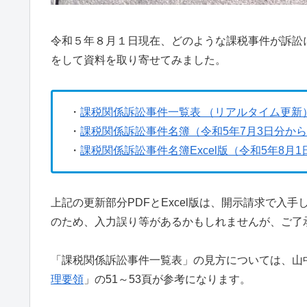
令和５年８月１日現在、どのような課税事件が訴訟
をして資料を取り寄せてみました。
・
課税関係訴訟事件一覧表 （リアルタイム更新）
・
課税関係訴訟事件名簿（令和5年7月3日分か
・
課税関係訴訟事件名簿Excel版（令和5年8月
上記の更新部分PDFとExcel版は、開示請求で入
のため、入力誤り等があるかもしれませんが、ご了
「課税関係訴訟事件一覧表」の見方については、山中
理要領
」の51～53頁が参考になります。