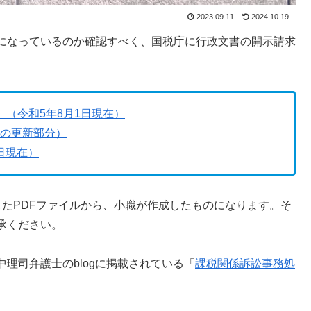
2023.09.11
2024.10.19
になっているのか確認すべく、国税庁に行政文書の開示請求
（令和5年8月1日現在）
らの更新部分）
1日現在）
手したPDFファイルから、小職が作成したものになります。そ
承ください。
理司弁護士のblogに掲載されている「
課税関係訴訟事務処