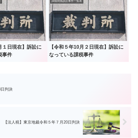
表
課税関係訴訟事件一覧表
月１日現在】訴訟に
【令和５年10月２日現在】訴訟に
税事件
なっている課税事件
8日判決
【法人税】東京地裁令和５年７月20日判決