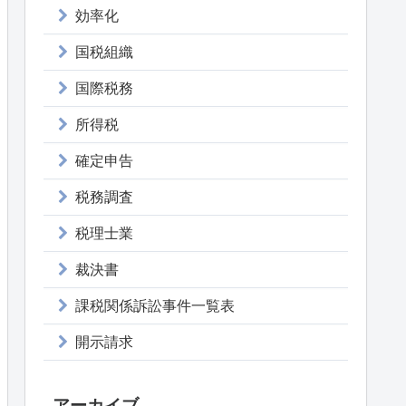
効率化
国税組織
国際税務
所得税
確定申告
税務調査
税理士業
裁決書
課税関係訴訟事件一覧表
開示請求
アーカイブ