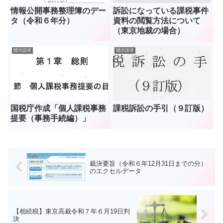
情報公開事務整理簿のデー
訴訟になっている課税事件
タ（令和６年分）
資料の閲覧方法について
（東京地裁の場合）
開示請求
開示請求
国税庁作成「個人課税事務
課税訴訟の手引（９訂版）
提要（事務手続編）」
裁決要旨（令和６年12月31日までの分）
のエクセルデータ
【相続税】東京高裁令和７年６月19日判
決