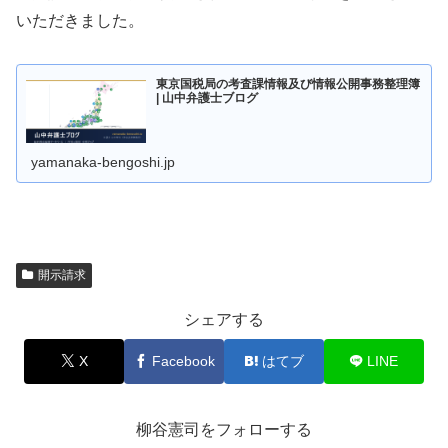
いただきました。
東京国税局の考査課情報及び情報公開事務整理簿
| 山中弁護士ブログ
yamanaka-bengoshi.jp
開示請求
シェアする
X
Facebook
はてブ
LINE
柳谷憲司をフォローする