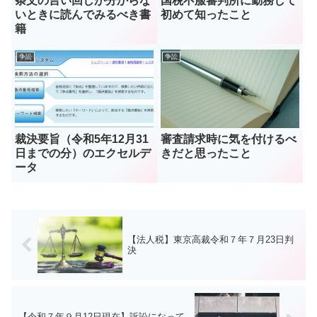
条文の言い回しが分からな
国税不服審判所に勤務して
いときに読んでみるべき書
初めて知ったこと
籍
争訟
争訟
裁決要旨（令和5年12月31
審査請求時に気を付けるべ
日までの分）のエクセルデ
きだと思ったこと
ータ
【法人税】東京高裁令和７年７月23日判
決
【令和７年９月12日現在】訴訟になって