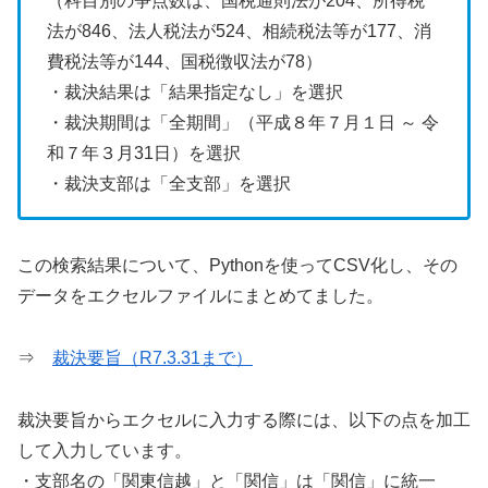
（科目別の争点数は、国税通則法が204、所得税
法が846、法人税法が524、相続税法等が177、消
費税法等が144、国税徴収法が78）
・裁決結果は「結果指定なし」を選択
・裁決期間は「全期間」（平成８年７月１日 ～ 令
和７年３月31日）を選択
・裁決支部は「全支部」を選択
この検索結果について、Pythonを使ってCSV化し、その
データをエクセルファイルにまとめてました。
⇒
裁決要旨（R7.3.31まで）
裁決要旨からエクセルに入力する際には、以下の点を加工
して入力しています。
・支部名の「関東信越」と「関信」は「関信」に統一