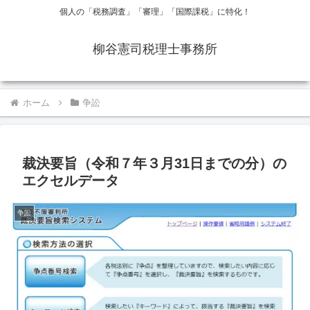
個人の「税務調査」「審理」「国際課税」に特化！
柳谷憲司税理士事務所
ホーム
争訟
裁決要旨（令和７年３月31日までの分）の
エクセルデータ
争訟