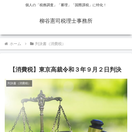
個人の「税務調査」「審理」「国際課税」に特化！
柳谷憲司税理士事務所
ホーム
判決書（消費税）
【消費税】東京高裁令和３年９月２日判決
判決書（消費税）