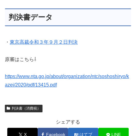
判決書データ
・
東京高裁令和３年９月２日判決
原審はこちら⇩
https://www.nta.go.jp/about/organization/ntc/soshoshiryo/k
azei/2020/pdf/13415.pdf
判決書（消費税）
シェアする
X
Facebook
はてブ
LINE