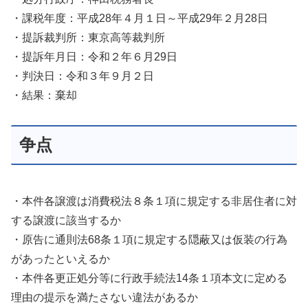
・課税年度：平成28年４月１日～平成29年２月28日
・提訴裁判所：東京高等裁判所
・提訴年月日：令和２年６月29日
・判決日：令和３年９月２日
・結果：棄却
争点
・本件各譲渡は消費税法８条１項に規定する非居住者に対
する譲渡に該当するか
・原告に通則法68条１項に規定する隠蔽又は仮装の行為
があったといえるか
・本件各更正処分等に行政手続法14条１項本文に定める
理由の提示を満たさない違法があるか