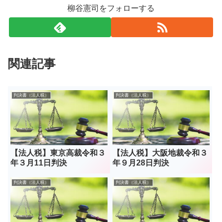
柳谷憲司をフォローする
関連記事
判決書（法人税）
判決書（法人税）
【法人税】東京高裁令和３
【法人税】大阪地裁令和３
年３月11日判決
年９月28日判決
判決書（法人税）
判決書（法人税）