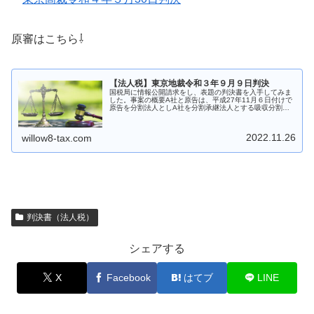
原審はこちら⇩
【法人税】東京地裁令和３年９月９日判決
国税局に情報公開請求をし、表題の判決書を入手してみま
した。事案の概要A社と原告は、平成27年11月６日付けで
原告を分割法人としA社を分割承継法人とする吸収分割契
約を締結し、同年12月11日、原告（本件分割法人）のレー
ザースキャンユニット関連...
2022.11.26
willow8-tax.com
判決書（法人税）
シェアする
X
Facebook
はてブ
LINE