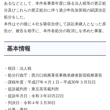
あるなどとして、本件各事業年度に係る法人税等の更正処
分及びこれらの更正処分に伴う過少申告加算税の賦課決定
処分をした。
本件はその後にＡ社を吸収合併して訴訟承継人となった原
告が、被告を相手に、本件各処分の取消しを求めた事案。
基本情報
・税目：法人税
・処分行政庁：西川口税務署長事務承継者新宿税務署長
・課税年度：平成27年４月１日～平成30年３月31日
・提訴裁判所：東京高等裁判所
・提訴年月日：令和３年10月22日
・判決日：令和４年３月30日
・結果：棄却