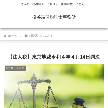
個人の「税務調査」「審理」「国際課税」に特化！
柳谷憲司税理士事務所
ホーム
判決書（法人税）
【法人税】東京地裁令和４年４月14日判決
判決書（法人税）