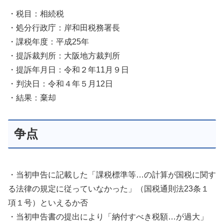
・税目：相続税
・処分行政庁：岸和田税務署長
・課税年度：平成25年
・提訴裁判所：大阪地方裁判所
・提訴年月日：令和２年11月９日
・判決日：令和４年５月12日
・結果：棄却
争点
・当初申告に記載した「課税標準等…の計算が国税に関す
る法律の規定に従っていなかった」（国税通則法23条１
項１号）といえるか否
・当初申告書の提出により「納付すべき税額…が過大」