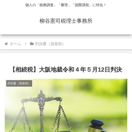
個人の「税務調査」「審理」「国際課税」に特化！
柳谷憲司税理士事務所
ホーム
判決書（資産税）
【相続税】大阪地裁令和４年５月12日判決
判決書（資産税）