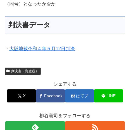
（同号）となったか否か
判決書データ
・
大阪地裁令和４年５月12日判決
判決書（資産税）
シェアする
X
Facebook
はてブ
LINE
柳谷憲司をフォローする