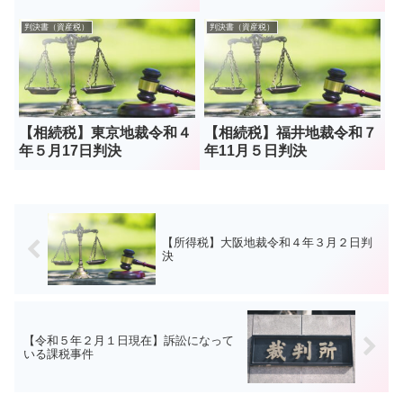
判決書（資産税）
判決書（資産税）
【相続税】東京地裁令和４
【相続税】福井地裁令和７
年５月17日判決
年11月５日判決
【所得税】大阪地裁令和４年３月２日判
決
【令和５年２月１日現在】訴訟になって
いる課税事件