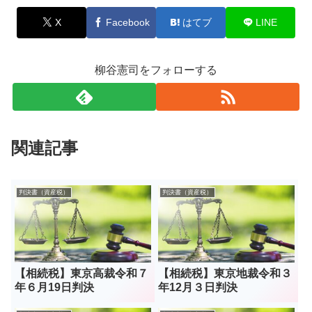
X
Facebook
はてブ
LINE
柳谷憲司をフォローする
関連記事
判決書（資産税）
判決書（資産税）
【相続税】東京高裁令和７
【相続税】東京地裁令和３
年６月19日判決
年12月３日判決