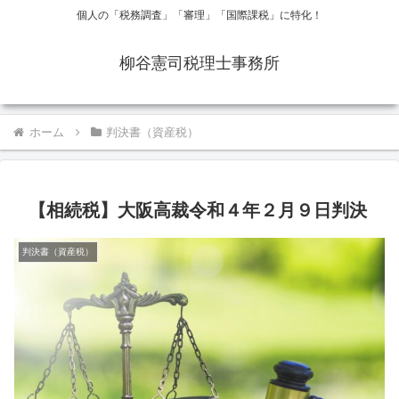
個人の「税務調査」「審理」「国際課税」に特化！
柳谷憲司税理士事務所
ホーム
判決書（資産税）
【相続税】大阪高裁令和４年２月９日判決
判決書（資産税）