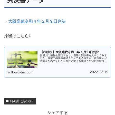
判決書データ
・
大阪高裁令和４年２月９日判決
原審はこちら⇩
【相続税】大阪地裁令和３年１月13日判決
国税局に情報公開請求をし、表題の判決書を入手してみま
した。事案の概要被相続人の子である原告が、被相続人が
代表者を務めていた会社に対する被相続人の貸付金債権に
ついて、課税価格の計算の際に計上することなく本件相続
に係る相続税を申告したところ、税...
2022.12.19
willow8-tax.com
判決書（資産税）
シェアする