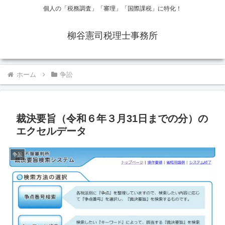
個人の「税務調査」「審理」「国際課税」に特化！
柳谷憲司税理士事務所
ホーム
争訟
裁決要旨（令和６年３月31日までの分）の
エクセルデータ
争訟