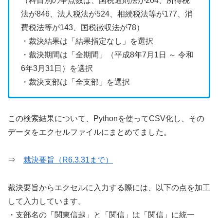
（科目別の争点数は、国税通則法が204、所得税
法が846、法人税法が524、相続税法等が177、消
費税法等が143、国税徴収法が78）
・裁決結果は「結果指定なし」を選択
・裁決期間は「全期間」（平成8年7月1日 ～ 令和
6年3月31日）を選択
・裁決支部は「全支部」を選択
この検索結果について、Pythonを使ってCSV化し、その
データをエクセルファイルにまとめてました。
⇒
裁決要旨（R6.3.31まで）
裁決要旨からエクセルに入力する際には、以下の点を加工
して入力しています。
・支部名の「関東信越」と「関信」は「関信」に統一