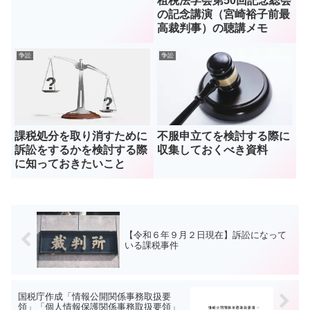
租税法学会第50回記念総会
の記念講演（宮崎裕子前最
高裁判事）の聴講メモ
争訟
争訟
課税処分を取り消すために
不服申立てを検討する際に
訴訟をするかを検討する際
収集しておくべき資料
に知っておきたいこと
【令和６年９月２日現在】訴訟になって
いる課税事件
国税庁作成「情報公開関係事務取扱要
領」「個人情報保護関係事務取扱要領」