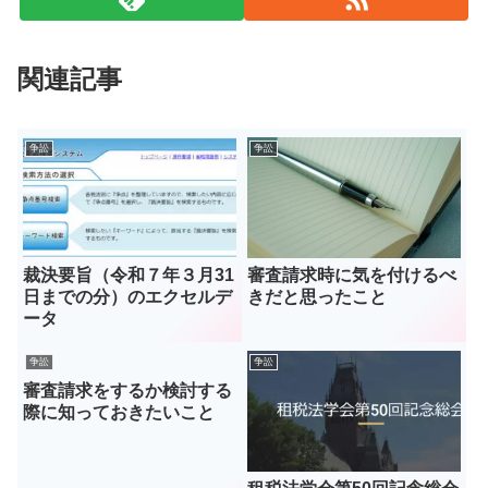
関連記事
争訟
争訟
裁決要旨（令和７年３月31
審査請求時に気を付けるべ
日までの分）のエクセルデ
きだと思ったこと
ータ
争訟
争訟
審査請求をするか検討する
際に知っておきたいこと