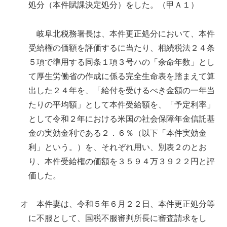
処分（本件賦課決定処分）をした。（甲Ａ１）
岐阜北税務署長は、本件更正処分において、本件
受給権の価額を評価するに当たり、相続税法２４条
５項で準用する同条１項３号ハの「余命年数」とし
て厚生労働省の作成に係る完全生命表を踏まえて算
出した２４年を、「給付を受けるべき金額の一年当
たりの平均額」として本件受給額を、「予定利率」
として令和２年における米国の社会保障年金信託基
金の実効金利である２．６％（以下「本件実効金
利」という。）を、それぞれ用い、別表２のとお
り、本件受給権の価額を３５９４万３９２２円と評
価した。
オ 本件妻は、令和５年６月２２日、本件更正処分等
に不服として、国税不服審判所長に審査請求をし