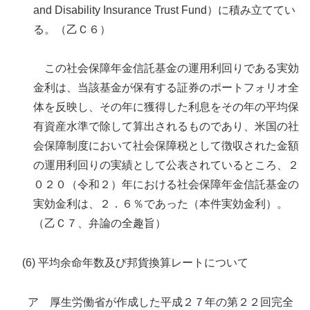
and Disability Insurance Trust Fund）に積み立ててい
る。（乙Ｃ６）
この社会保障年金信託基金の運用利回りである実効
金利は、当該基金が保有する証券のポートフォリオ全
体を反映し、その年に獲得した利息をその年の平均保
有資産水準で除して算出されるものであり、米国の社
会保障制度において社会保障税として徴収された金額
の運用利回りの実績として公表されているところ、２
０２０（令和２）年における社会保障年金信託基金の
実効金利は、２．６％であった（本件実効金利）。
（乙Ｃ７、弁論の全趣旨）
(6) 平均余命年数及び邦貨換算レートについて
ア 厚生労働省が作成した平成２７年の第２２回完全