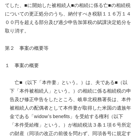
てした、■に開始した被相続人■の相続に係る亡■の相続税
についての更正処分のうち、納付すべき税額１１６万１４
００円を超える部分及び過少申告加算税の賦課決定処分を
取り消す。
第２ 事案の概要等
１ 事案の概要
亡■（以下「本件妻」という。）は、夫である■（以
下「本件被相続人」という。）の相続に係る相続税の申
告及び修正申告をしたところ、岐阜北税務署長は、本件
被相続人の配偶者として本件妻が取得した米国の遺族年
金である「widow’s benefits」を受給する権利（以下
「本件受給権」という。）が相続税法３条１項６号所定
の財産（同項の改正の前後を問わず、同項各号に規定す