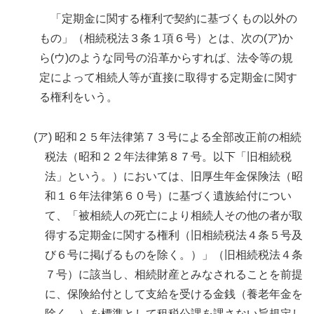
「定期金に関する権利で契約に基づくもの以外の
もの」（相続税法３条１項６号）とは、次の(ア)か
ら(ウ)のような同号の沿革からすれば、法令等の規
定によって相続人等が直接に取得する定期金に関す
る権利をいう。
(ア) 昭和２５年法律第７３号による全部改正前の相続
税法（昭和２２年法律第８７号。以下「旧相続税
法」という。）においては、旧厚生年金保険法（昭
和１６年法律第６０号）に基づく遺族給付につい
て、「被相続人の死亡により相続人その他の者が取
得する定期金に関する権利（旧相続税法４条５号及
び６号に掲げるものを除く。）」（旧相続税法４条
７号）に該当し、相続財産とみなされることを前提
に、保険給付として支給を受ける金銭（養老年金を
除く。）を標準として租税公課を課さない旨規定し