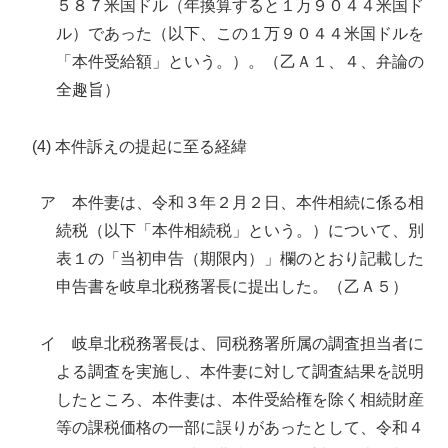
５８７米国ドル（年換算すると１万９０４４米国ド
ル）であった（以下、この１万９０４４米国ドルを
「本件受給額」という。）。（乙Ａ１、４、弁論の
全趣旨）
(4) 本件訴えの提起に至る経緯
ア 本件妻は、令和３年２月２日、本件相続に係る相
続税（以下「本件相続税」という。）について、別
表１の「当初申告（期限内）」欄のとおり記載した
申告書を岐阜北税務署長に提出した。（乙Ａ５）
イ 岐阜北税務署長は、同税務署所属の調査担当者に
よる調査を実施し、本件妻に対して調査結果を説明
したところ、本件妻は、本件受給権を除く相続財産
等の課税価格の一部に誤りがあったとして、令和４