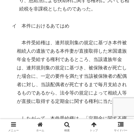
り、恩給法による扶助料に関する権利についても相
続税を非課税としたものであった。
イ 本件におけるあてはめ
本件受給権は、連邦規則集の規定に基づき本件被
相続人の遺族である本件妻が直接取得した米国遺族
年金を受給する権利であるところ、当該遺族年金
は、連邦規則集の規定に基づき、被保険者が死亡し
た場合に、一定の要件を満たす当該被保険者の配偶
者に対し、当該配偶者が死亡するまで毎月支給され
るものであるから、法令等の規定によって相続人等
が直接に取得する定期金に関する権利に当たる。
したがって、本件受給権は、「定期金に関する権
利で契約に基づくもの以外のもの」に当たり、相続
メニュー
ホーム
検索
トップ
サイドバー