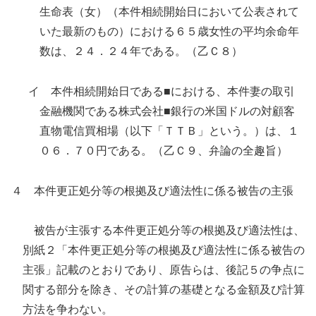
生命表（女）（本件相続開始日において公表されて
いた最新のもの）における６５歳女性の平均余命年
数は、２４．２４年である。（乙Ｃ８）
イ 本件相続開始日である■における、本件妻の取引
金融機関である株式会社■銀行の米国ドルの対顧客
直物電信買相場（以下「ＴＴＢ」という。）は、１
０６．７０円である。（乙Ｃ９、弁論の全趣旨）
４ 本件更正処分等の根拠及び適法性に係る被告の主張
被告が主張する本件更正処分等の根拠及び適法性は、
別紙２「本件更正処分等の根拠及び適法性に係る被告の
主張」記載のとおりであり、原告らは、後記５の争点に
関する部分を除き、その計算の基礎となる金額及び計算
方法を争わない。