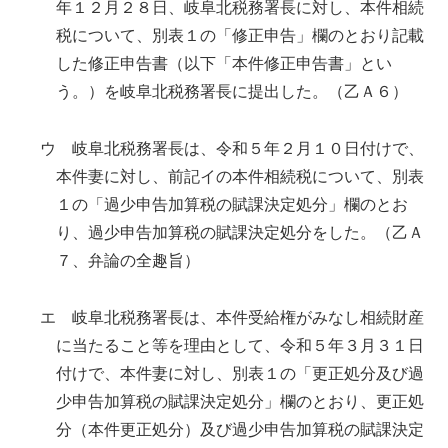
年１２月２８日、岐阜北税務署長に対し、本件相続
税について、別表１の「修正申告」欄のとおり記載
した修正申告書（以下「本件修正申告書」とい
う。）を岐阜北税務署長に提出した。（乙Ａ６）
ウ 岐阜北税務署長は、令和５年２月１０日付けで、
本件妻に対し、前記イの本件相続税について、別表
１の「過少申告加算税の賦課決定処分」欄のとお
り、過少申告加算税の賦課決定処分をした。（乙Ａ
７、弁論の全趣旨）
エ 岐阜北税務署長は、本件受給権がみなし相続財産
に当たること等を理由として、令和５年３月３１日
付けで、本件妻に対し、別表１の「更正処分及び過
少申告加算税の賦課決定処分」欄のとおり、更正処
分（本件更正処分）及び過少申告加算税の賦課決定