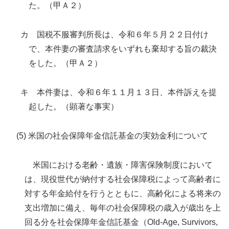
た。（甲Ａ２）
カ 国税不服審判所長は、令和６年５月２２日付け
で、本件妻の審査請求をいずれも棄却する旨の裁決
をした。（甲Ａ２）
キ 本件妻は、令和６年１１月１３日、本件訴えを提
起した。（顕著な事実）
(5) 米国の社会保障年金信託基金の実効金利について
米国における老齢・遺族・障害保険制度において
は、現役世代が納付する社会保障税によって高齢者に
対する年金給付を行うとともに、高齢化による将来の
支出増加に備え、毎年の社会保障税の歳入が歳出を上
回る分を社会保障年金信託基金（Old-Age, Survivors,