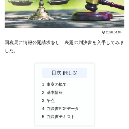
2026.04.04
国税局に情報公開請求をし、表題の判決書を入手してみま
した。
目次
事案の概要
基本情報
争点
判決書PDFデータ
判決書テキスト