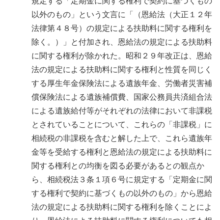
規定する「定期金に関する権利で契約に基づくもの
以外のもの」という文言に「（恩給法（大正１２年
法律第４８号）の規定による扶助料に関する権利を
除く。）」と付加され、恩給法の規定による扶助料
に関する権利が除かれた。昭和２９年改正は、恩給
法の規定による扶助料に関する権利と性質を同じく
する厚生年金保険法による遺族年金、労働者災害補
償保険法による遺族補償費、国家公務員共済組合法
による遺族給付等がそれぞれの法律において非課税
とされていることについて、これらの「非課税」に
相続税の非課税を含むと解した上で、これら遺族年
金等を受給する権利と恩給法の規定による扶助料に
関する権利との均衡を図る必要があるとの観点か
ら、相続税法３条１項６号に規定する「定期金に関
する権利で契約に基づくもの以外のもの」から恩給
法の規定による扶助料に関する権利を除くことによ