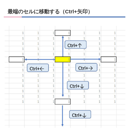
最端のセルに移動する（Ctrl+矢印）