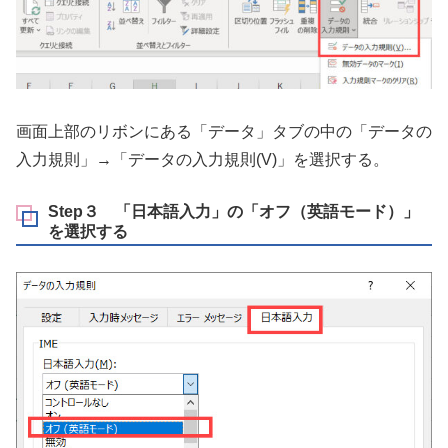
画面上部のリボンにある「データ」タブの中の「データの
入力規則」→「データの入力規則(V)」を選択する。
Step３ 「日本語入力」の「オフ（英語モード）」
を選択する