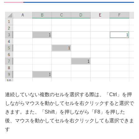
連続していない複数のセルを選択する際は、「Ctrl」を押
しながらマウスを動かしてセルを右クリックすると選択で
きます。また、「Shift」を押しながら「F8」を押した
後、マウスを動かしてセルを右クリックしても選択できま
す