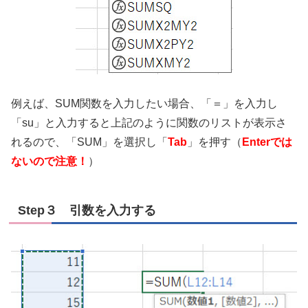
例えば、SUM関数を入力したい場合、「＝」を入力し
「su」と入力すると上記のように関数のリストが表示さ
れるので、「SUM」を選択し「
Tab
」を押す（
Enterでは
ないので注意！
）
Step３ 引数を入力する