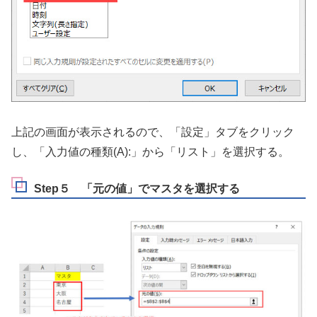
上記の画面が表示されるので、「設定」タブをクリック
し、「入力値の種類(A):」から「リスト」を選択する。
Step５ 「元の値」でマスタを選択する