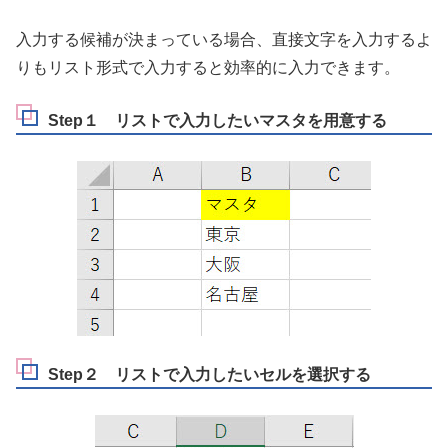
入力する候補が決まっている場合、直接文字を入力するよ
りもリスト形式で入力すると効率的に入力できます。
Step１ リストで入力したいマスタを用意する
Step２ リストで入力したいセルを選択する