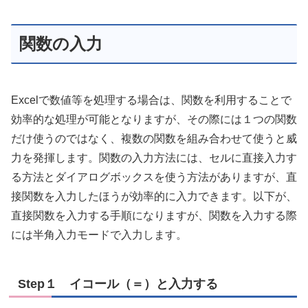
関数の入力
Excelで数値等を処理する場合は、関数を利用することで
効率的な処理が可能となりますが、その際には１つの関数
だけ使うのではなく、複数の関数を組み合わせて使うと威
力を発揮します。関数の入力方法には、セルに直接入力す
る方法とダイアログボックスを使う方法がありますが、直
接関数を入力したほうが効率的に入力できます。以下が、
直接関数を入力する手順になりますが、関数を入力する際
には半角入力モードで入力します。
Step１ イコール（＝）と入力する