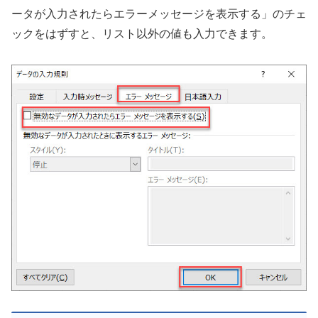
ータが入力されたらエラーメッセージを表示する」のチェ
ックをはずすと、リスト以外の値も入力できます。