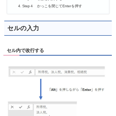
Step４ かっこを閉じてEnterを押す
セルの入力
セル内で改行する