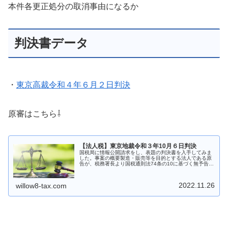
本件各更正処分の取消事由になるか
判決書データ
・
東京高裁令和４年６月２日判決
原審はこちら⇩
【法人税】東京地裁令和３年10月６日判決
国税局に情報公開請求をし、表題の判決書を入手してみま
した。事案の概要製造・販売等を目的とする法人である原
告が、税務署長より国税通則法74条の10に基づく無予告調
査を受けた結果、税務署長から法人税の更正処分並びに消
費税及び地方消費税の更正処分...
2022.11.26
willow8-tax.com