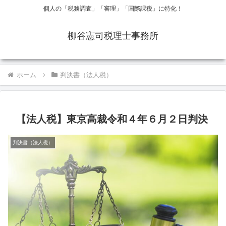
個人の「税務調査」「審理」「国際課税」に特化！
柳谷憲司税理士事務所
ホーム
判決書（法人税）
【法人税】東京高裁令和４年６月２日判決
判決書（法人税）