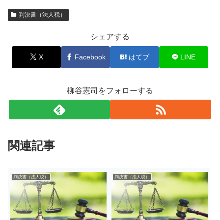
判決書（法人税）
シェアする
X
Facebook
はてブ
LINE
柳谷憲司をフォローする
関連記事
判決書（法人税）
判決書（法人税）