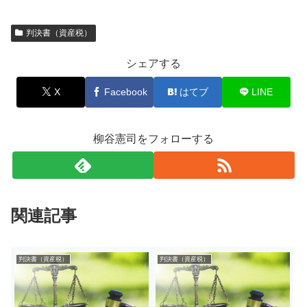
判決書（資産税）
シェアする
X
Facebook
はてブ
LINE
柳谷憲司をフォローする
関連記事
判決書（資産税）
判決書（資産税）