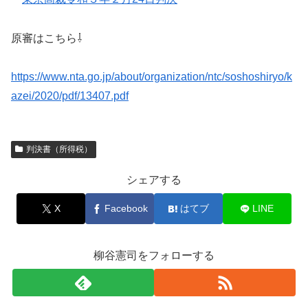
原審はこちら⇩
https://www.nta.go.jp/about/organization/ntc/soshoshiryo/k
azei/2020/pdf/13407.pdf
判決書（所得税）
シェアする
X
Facebook
はてブ
LINE
柳谷憲司をフォローする