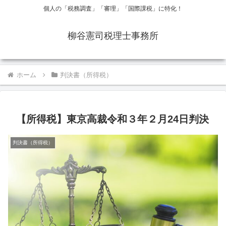
個人の「税務調査」「審理」「国際課税」に特化！
柳谷憲司税理士事務所
ホーム
判決書（所得税）
【所得税】東京高裁令和３年２月24日判決
判決書（所得税）