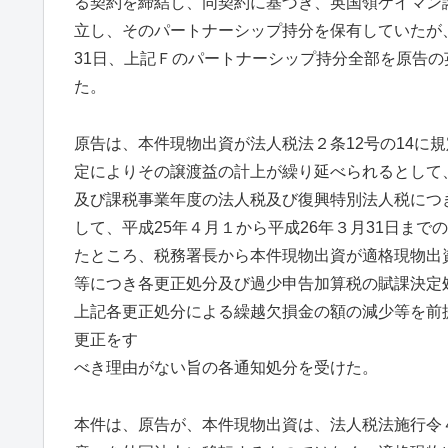
る契約を締結し、同契約に基づき、英国領ケイマン
立し、そのパートナーシップ持分を保有していたが、
31日、上記Ｆのパートナーシップ持分全部を原告
た。
原告は、本件現物出資が法人税法２条12号の14に
定によりその譲渡益の計上が繰り延べられるとして、
及び課税事業年度の法人税及び復興特別法人税につ
して、平成25年４月１から平成26年３月31日ま
たところ、税務署長から本件現物出資が適格現物出
等につき各更正処分及び過少申告加算税の賦課決定
上記各更正処分による繰越欠損金の額の減少等を前
更正をす
べき理由がない旨の各通知処分を受けた。
本件は、原告が、本件現物出資は、法人税法施行令