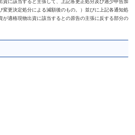
出資に該当すると主張して、上記各更正処分及び過少申告加
び変更決定処分による減額後のもの。）並びに上記各通知処
資が適格現物出資に該当するとの原告の主張に反する部分の