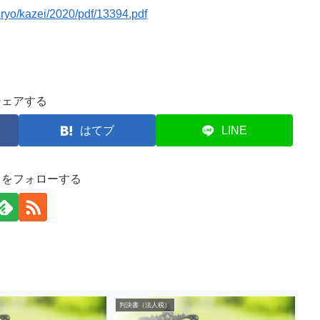
iryo/kazei/2020/pdf/13394.pdf
シェアする
はてブ
LINE
司をフォローする
判決書（法人税）