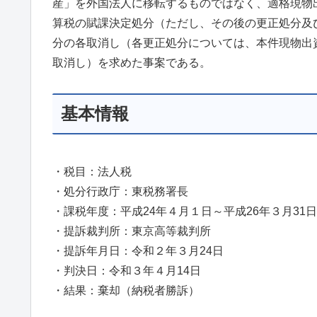
産」を外国法人に移転するものではなく、適格現物
算税の賦課決定処分（ただし、その後の更正処分及
分の各取消し（各更正処分については、本件現物出
取消し）を求めた事案である。
基本情報
・税目：法人税
・処分行政庁：東税務署長
・課税年度：平成24年４月１日～平成26年３月31日
・提訴裁判所：東京高等裁判所
・提訴年月日：令和２年３月24日
・判決日：令和３年４月14日
・結果：棄却（納税者勝訴）