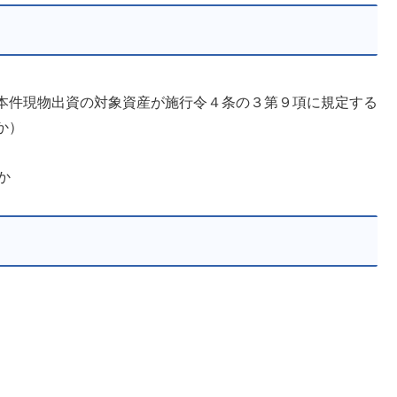
本件現物出資の対象資産が施行令４条の３第９項に規定する
か）
か