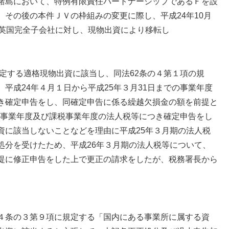
諸島において、特例有限責任パートナーシップであるＦを設
その後の本件ＪＶの枠組みの変更に際し、平成24年10月
の英国完全子会社に対し、現物出資により移転し
規定する適格現物出資に該当し、同法62条の４第１項の規
平成24年４月１日から平成25年３月31日までの事業年度
き確定申告をし、同確定申告に係る繰越欠損金の額を前提と
での事業年度及び課税事業年度の法人税等につき確定申告をし
資に該当しないことなどを理由に平成25年３月期の法人税
処分を受けたため、平成26年３月期の法人税等について、
提に修正申告をした上で更正の請求をしたが、税務署長から
４条の３第９項に規定する「国内にある事業所に属する資