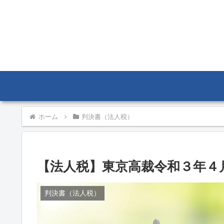
ホーム
判決書（法人税）
【法人税】東京高裁令和３年４月
判決書（法人税）