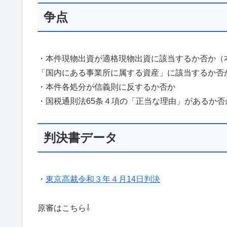
争点
・本件現物出資が適格現物出資に該当するか否か（
「国内にある事業所に属する資産」に該当するか否
・本件各処分が信義則に反するか否か
・国税通則法65条４項の「正当な理由」があるか否
判決書データ
・
東京高裁令和３年４月14日判決
原審はこちら⇩