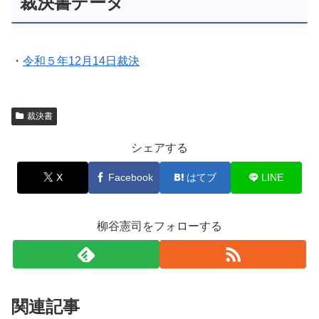
裁決書データ
・
令和５年12月14日裁決
裁決書
シェアする
X
Facebook
はてブ
LINE
柳谷憲司をフォローする
関連記事