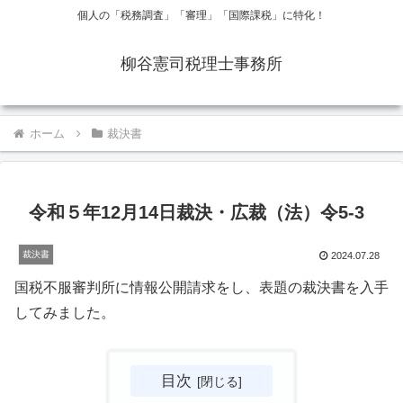
個人の「税務調査」「審理」「国際課税」に特化！
柳谷憲司税理士事務所
ホーム
裁決書
令和５年12月14日裁決・広裁（法）令5-3
裁決書
2024.07.28
国税不服審判所に情報公開請求をし、表題の裁決書を入手
してみました。
目次