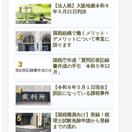
【法人税】大阪地裁令和８
年５月21日判決
国税組織で働くメリット・
デメリットについて率直に
語ります
国税庁作成「質問応答記録
書作成の手引 令和５年12
月」
【令和８年５月１日現在】
訴訟になっている課税事件
【国税職員向け】実録！税
理士試験免除申請から登録
までの流れ