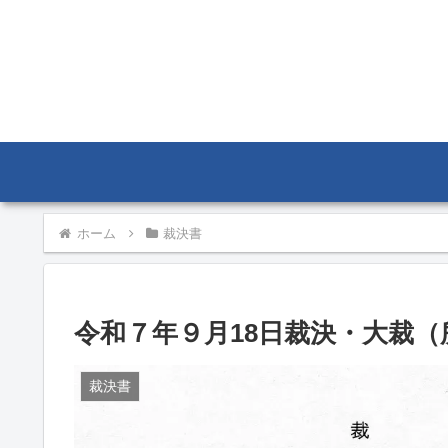
ホーム
裁決書
令和７年９月18日裁決・大裁（所
裁決書