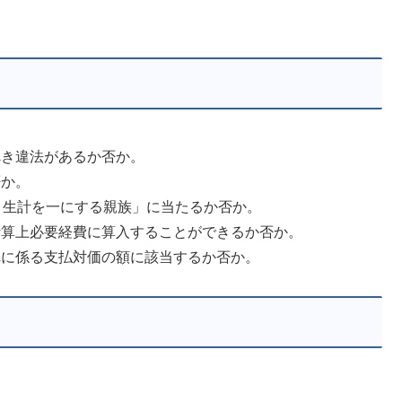
べき違法があるか否か。
否か。
者と生計を一にする親族」に当たるか否か。
の計算上必要経費に算入することができるか否か。
入れに係る支払対価の額に該当するか否か。