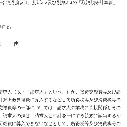
を別紙2-1、別紙2-2及び別紙2-3の「取消額等計算書」
却する。
理 由
請求人（以下「請求人」という。）が、接待交際費等及び請
計算上必要経費に算入するなどして所得税等及び消費税等の
交際費等の一部については、請求人の業務に直接関係しその
、請求人の妹は、請求人と生計を一にする親族に該当するか
要経費に算入できないなどとして、所得税等及び消費税等の