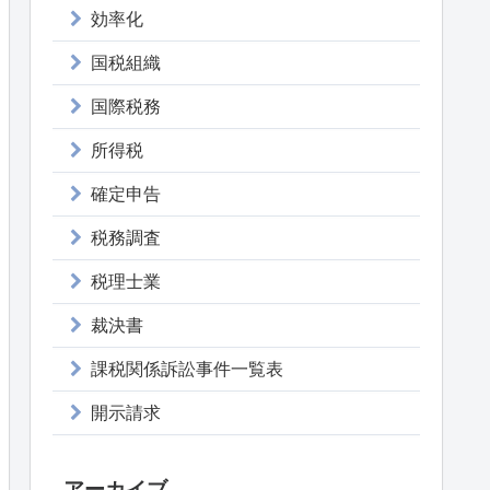
効率化
国税組織
国際税務
所得税
確定申告
税務調査
税理士業
裁決書
課税関係訴訟事件一覧表
開示請求
アーカイブ