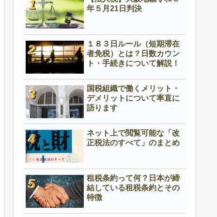
年５月21日判決
１８３日ルール（短期滞在
者免税）とは？日数カウン
ト・手続きについて解説！
国税組織で働くメリット・
デメリットについて率直に
語ります
ネット上で閲覧可能な「改
正税法のすべて」のまとめ
租税条約って何？日本が締
結している租税条約とその
特徴