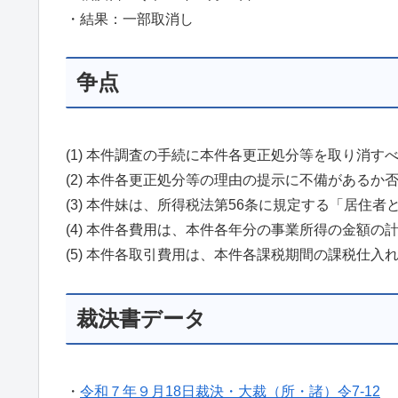
・結果：一部取消し
争点
(1) 本件調査の手続に本件各更正処分等を取り消す
(2) 本件各更正処分等の理由の提示に不備があるか
(3) 本件妹は、所得税法第56条に規定する「居住
(4) 本件各費用は、本件各年分の事業所得の金額
(5) 本件各取引費用は、本件各課税期間の課税仕
裁決書データ
・
令和７年９月18日裁決・大裁（所・諸）令7-12