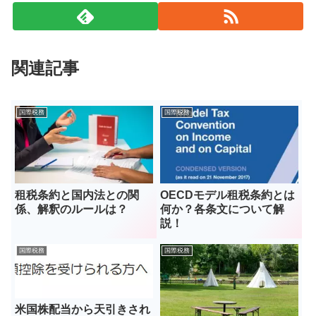
関連記事
国際税務
国際税務
租税条約と国内法との関
OECDモデル租税条約とは
係、解釈のルールは？
何か？各条文について解
説！
国際税務
国際税務
米国株配当から天引きされ