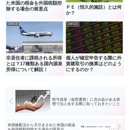
た米国の税金を外国税額控
ＰＥ（恒久的施設）とは何
除する場合の留意点
か？
国際税務
国際税務
非居住者に課税される所得
個人が確定申告する際に外
とは？17種類ある国内源泉
貨建取引の換算はどのよう
所得について解説！
にするのか？
暗号資産（仮想通貨）に含み益がある状
態で法人化する際に知っておきたいこと
米国株配当から天引きされた米国の税金
を外国税額控除する場合の留意点