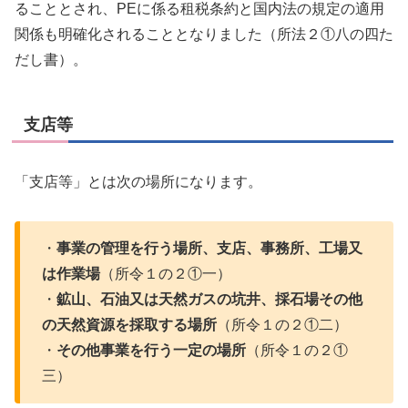
ることとされ、PEに係る租税条約と国内法の規定の適用
関係も明確化されることとなりました（所法２①八の四た
だし書）。
支店等
「支店等」とは次の場所になります。
・
事業の管理を行う場所、支店、事務所、工場又
は作業場
（所令１の２①一）
・
鉱山、石油又は天然ガスの坑井、採石場その他
の天然資源を採取する場所
（所令１の２①二）
・
その他事業を行う一定の場所
（所令１の２①
三）