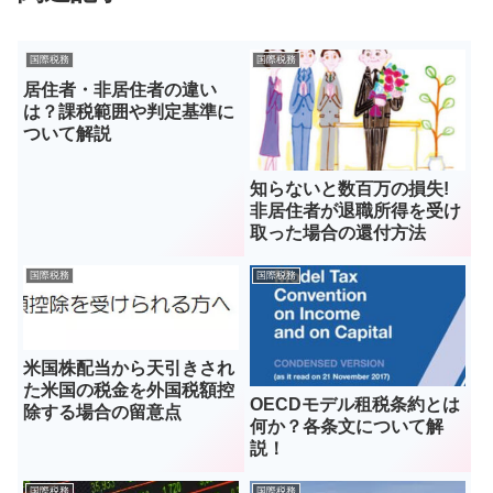
国際税務
国際税務
居住者・非居住者の違い
は？課税範囲や判定基準に
ついて解説
知らないと数百万の損失!
非居住者が退職所得を受け
取った場合の還付方法
国際税務
国際税務
米国株配当から天引きされ
た米国の税金を外国税額控
OECDモデル租税条約とは
除する場合の留意点
何か？各条文について解
説！
国際税務
国際税務