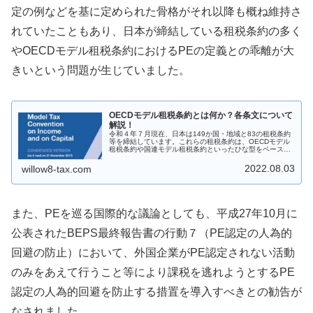
定の例などを基に定められた骨格がそれ以降も概ね維持さ
れていたこともあり、日本が締結している租税条約の多く
やOECDモデル租税条約におけるPEの定義との乖離が大
きいという問題が生じていました。
OECDモデル租税条約とは何か？各条文について
解説！
令和４年７月現在、日本は149か国・地域と83の租税条約
等を締結しています。これらの租税条約は、OECDモデル
租税条約や国連モデル租税条約といったひな型をベースに
締結されることが一般的ですが、今回は多くの租税条約の
ベースとされるOECDモデ...
2022.08.03
willow8-tax.com
また、PEを巡る国際的な議論としても、平成27年10月に
公表されたBEPS最終報告書の行動７（PE認定の人為的
回避の防止）において、外国企業がPE認定されない活動
のみをあえて行うこと等により課税を逃れようとするPE
認定の人為的回避を防止する措置を導入すべきとの勧告が
なされました。